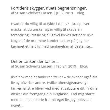
Fortidens skygger, nuets begrænsninger.
af
Susan Schvartz Larsen
|
jul 2, 2019
|
Blog.
Hvad er du villig til at fylde i dit liv? Du oplever
måske, at du ønsker og er villig til skabe en
forandring i dit liv og alligevel lykkes det bare ikke.
Nogle af de ord mine kunder sætter på “Jeg har
kæmpet et helt liv med gentagelser af bestemte...
Det er tanken der tæller…
af
Susan Schvartz Larsen
|
feb 24, 2019
|
Blog.
Ikke nok med at tankerne tæller – de skaber også dit
liv og påvirker andre. Hvilke uhensigtsmæssige
tankemønstre bliver ved med at sabotere dit liv dine
ønsker din fremgang din livsglæde Lad mig starte
med en lille historie fra mit eget liv. Jeg oplevede
noget...