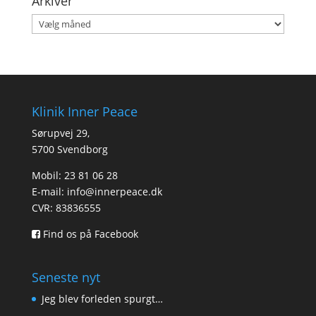
Arkiver
Arkiver
Klinik Inner Peace
Sørupvej 29,
5700 Svendborg
Mobil: 23 81 06 28
E-mail:
info@innerpeace.dk
CVR: 83836555
Find os på Facebook
Seneste nyt
Jeg blev forleden spurgt…