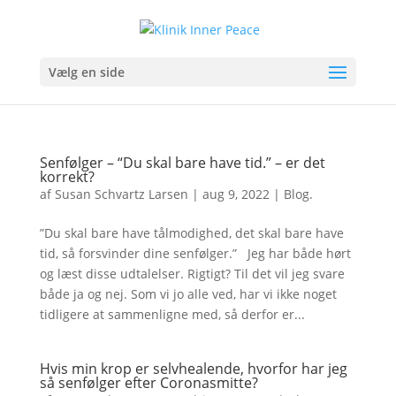
Vælg en side
Senfølger – “Du skal bare have tid.” – er det
korrekt?
af
Susan Schvartz Larsen
|
aug 9, 2022
|
Blog.
”Du skal bare have tålmodighed, det skal bare have
tid, så forsvinder dine senfølger.” Jeg har både hørt
og læst disse udtalelser. Rigtigt? Til det vil jeg svare
både ja og nej. Som vi jo alle ved, har vi ikke noget
tidligere at sammenligne med, så derfor er...
Hvis min krop er selvhealende, hvorfor har jeg
så senfølger efter Coronasmitte?