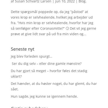
af
Susan Schvartz Larsen
|
jun 10, 2022
|
Blog.
Dette spørgsmål poppede op, da jeg ”påstod” at
vores krop er selvhealende, hvilket jeg arbejder ud
fra. ”Hvis min krop er selvhealende, hvorfor har jeg
så senfølger efter Coronasmitte?” 🙄 Det vil jeg gerne
prøve at give lidt svar på ud fra min viden og...
Seneste nyt
Jeg blev forleden spurgt…
Ser du dig selv – eller dine gamle mønstre?
Du har gjort så meget – hvorfor føles det stadig
uklart?
Det hænder, at du høster noget, du har glemt, du har
sået.
Hun sagde, jeg kunne se igennem hende.