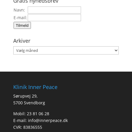
Gratis nyhedsbrev
Navn:
E-mail:
Tilmeld
Arkiver
Arkiver
Klinik Inner Peace
Sørupvej 29,
5700 Svendborg
Mobil: 23 81 06 28
E-mail:
info@innerpeace.dk
CVR: 83836555