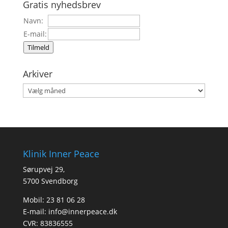
Gratis nyhedsbrev
Navn:
E-mail:
Tilmeld
Arkiver
Arkiver
Klinik Inner Peace
Sørupvej 29,
5700 Svendborg
Mobil: 23 81 06 28
E-mail:
info@innerpeace.dk
CVR: 83836555