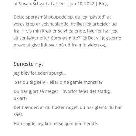
af
Susan Schvartz Larsen
|
jun 10, 2022
|
Blog.
Dette spørgsmål poppede op, da jeg ”påstod” at
vores krop er selvhealende, hvilket jeg arbejder ud
fra. ”Hvis min krop er selvhealende, hvorfor har jeg
så senfølger efter Coronasmitte?” 🙄 Det vil jeg gerne
prøve at give lidt svar på ud fra min viden og...
Seneste nyt
Jeg blev forleden spurgt…
Ser du dig selv – eller dine gamle mønstre?
Du har gjort så meget – hvorfor føles det stadig
uklart?
Det hænder, at du høster noget, du har glemt, du har
sået.
Hun sagde, jeg kunne se igennem hende.