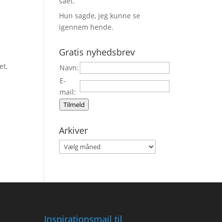
sået.
Hun sagde, jeg kunne se
igennem hende.
Gratis nyhedsbrev
et,
Navn:
E-
mail:
Tilmeld
Arkiver
Arkiver
Inspirationsmail til