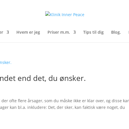
er
Hvem er jeg
Priser m.m.
Tips til dig
Blog.
andet end det, du ønsker.
 der ofte flere årsager, som du måske ikke er klar over, og disse ka
ager kan bl.a. inkludere: Det, der sker, kan faktisk være noget, du