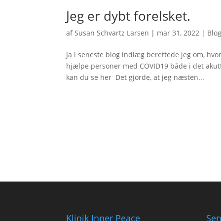
Jeg er dybt forelsket.
af
Susan Schvartz Larsen
|
mar 31, 2022
|
Blog
Ja i seneste blog indlæg berettede jeg om, hv
hjælpe personer med COVID19 både i det akutte f
kan du se her Det gjorde, at jeg næsten...
Klinik Inner Peace
Sen