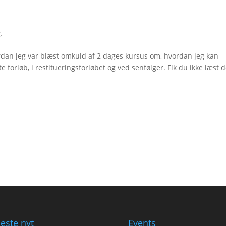
.
ordan jeg var blæst omkuld af 2 dages kursus om, hvordan jeg kan
orløb, i restitueringsforløbet og ved senfølger. Fik du ikke læst d
este nyt
Events