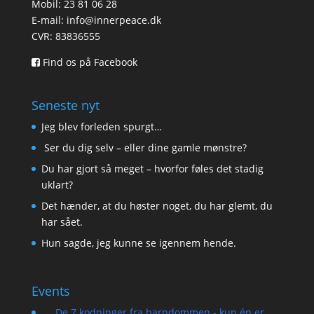
Mobil: 23 81 06 28
E-mail:
info@innerpeace.dk
CVR: 83836555
Find os på Facebook
Seneste nyt
Jeg blev forleden spurgt…
Ser du dig selv – eller dine gamle mønstre?
Du har gjort så meget – hvorfor føles det stadig
uklart?
Det hænder, at du høster noget, du har glemt, du
har sået.
Hun sagde, jeg kunne se igennem hende.
Events
De 7 kodninger fra barndommen - kun én er