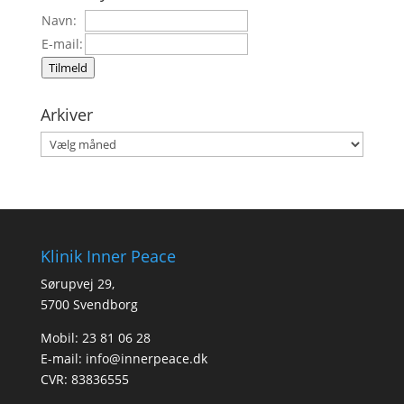
Navn:
E-mail:
Tilmeld
Arkiver
Arkiver
Klinik Inner Peace
Sørupvej 29,
5700 Svendborg
Mobil: 23 81 06 28
E-mail:
info@innerpeace.dk
CVR: 83836555