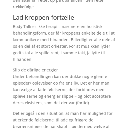
den atter får rettet op på ubalancen i den rette
rækkefølge.
Lad kroppen fortælle
Body Talk er ikke terapi – nærmere en holistisk
behandlingsform, der får kroppens enkelte dele til at
kommunikere med hinanden. Billedligt er alle dele af
os en del af et stort orkester. For at musikken lyder
godt skal alle spille rent, i samme takt, ja lytte til
hinanden.
Slip de dårlige energier
Under behandlingen kan der dukke nogle glemte
episoder/ oplevelser op fra ens liv. Det er her man
kan vælge at lade følelserne, der forbindes med
oplevelserne og energier slippe – og blot acceptere
deres eksistens, som det der var (fortid).
Det er også i den situation, at man har mulighed for
at erkende følelserne, tillade og frigøre de
begrænsninger de har skabt – og dermed vælge at