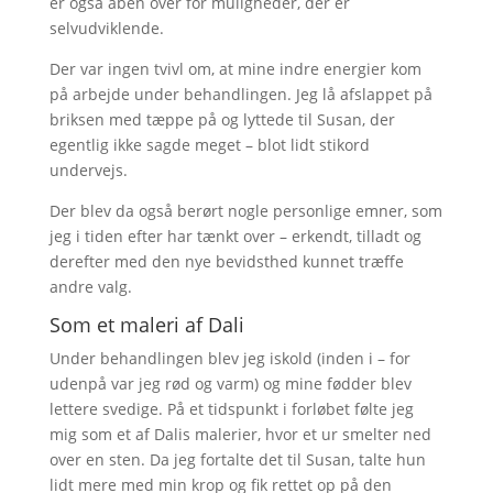
er også åben over for muligheder, der er
selvudviklende.
Der var ingen tvivl om, at mine indre energier kom
på arbejde under behandlingen. Jeg lå afslappet på
briksen med tæppe på og lyttede til Susan, der
egentlig ikke sagde meget – blot lidt stikord
undervejs.
Der blev da også berørt nogle personlige emner, som
jeg i tiden efter har tænkt over – erkendt, tilladt og
derefter med den nye bevidsthed kunnet træffe
andre valg.
Som et maleri af Dali
Under behandlingen blev jeg iskold (inden i – for
udenpå var jeg rød og varm) og mine fødder blev
lettere svedige. På et tidspunkt i forløbet følte jeg
mig som et af Dalis malerier, hvor et ur smelter ned
over en sten. Da jeg fortalte det til Susan, talte hun
lidt mere med min krop og fik rettet op på den