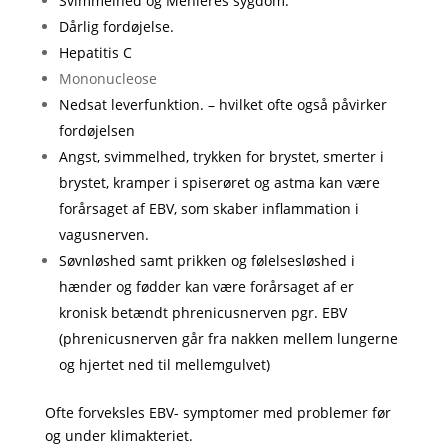
Svimmelhed og Ménières sygdom.
Dårlig fordøjelse.
Hepatitis C
Mononucleose
Nedsat leverfunktion. – hvilket ofte også påvirker
fordøjelsen
Angst, svimmelhed, trykken for brystet, smerter i
brystet, kramper i spiserøret og astma kan være
forårsaget af EBV, som skaber inflammation i
vagusnerven.
Søvnløshed samt prikken og følelsesløshed i
hænder og fødder kan være forårsaget af er
kronisk betændt phrenicusnerven pgr. EBV
(phrenicusnerven går fra nakken mellem lungerne
og hjertet ned til mellemgulvet)
Ofte forveksles EBV- symptomer med problemer før
og under klimakteriet.