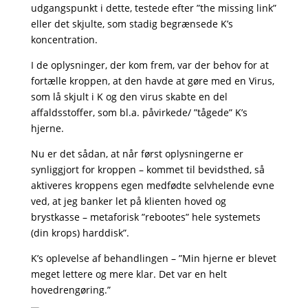
udgangspunkt i dette, testede efter ”the missing link”
eller det skjulte, som stadig begrænsede K’s
koncentration.
I de oplysninger, der kom frem, var der behov for at
fortælle kroppen, at den havde at gøre med en Virus,
som lå skjult i K og den virus skabte en del
affaldsstoffer, som bl.a. påvirkede/ ”tågede” K’s
hjerne.
Nu er det sådan, at når først oplysningerne er
synliggjort for kroppen – kommet til bevidsthed, så
aktiveres kroppens egen medfødte selvhelende evne
ved, at jeg banker let på klienten hoved og
brystkasse – metaforisk ”rebootes” hele systemets
(din krops) harddisk”.
K’s oplevelse af behandlingen – ”Min hjerne er blevet
meget lettere og mere klar. Det var en helt
hovedrengøring.”