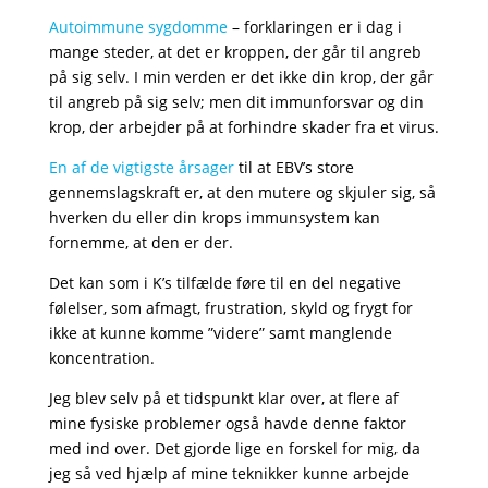
Autoimmune sygdomme
– forklaringen er i dag i
mange steder, at det er kroppen, der går til angreb
på sig selv. I min verden er det ikke din krop, der går
til angreb på sig selv; men dit immunforsvar og din
krop, der arbejder på at forhindre skader fra et virus.
En af de vigtigste årsager
til at EBV’s store
gennemslagskraft er, at den mutere og skjuler sig, så
hverken du eller din krops immunsystem kan
fornemme, at den er der.
Det kan som i K’s tilfælde føre til en del negative
følelser, som afmagt, frustration, skyld og frygt for
ikke at kunne komme ”videre” samt manglende
koncentration.
Jeg blev selv på et tidspunkt klar over, at flere af
mine fysiske problemer også havde denne faktor
med ind over. Det gjorde lige en forskel for mig, da
jeg så ved hjælp af mine teknikker kunne arbejde