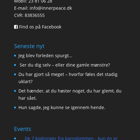
Mobil: 23 81 06 28
E-mail:
info@innerpeace.dk
CVR: 83836555
Find os på Facebook
Seneste nyt
Jeg blev forleden spurgt…
Ser du dig selv – eller dine gamle mønstre?
Du har gjort så meget – hvorfor føles det stadig
uklart?
Det hænder, at du høster noget, du har glemt, du
har sået.
Hun sagde, jeg kunne se igennem hende.
Events
De 7 kodninger fra barndommen - kun én er