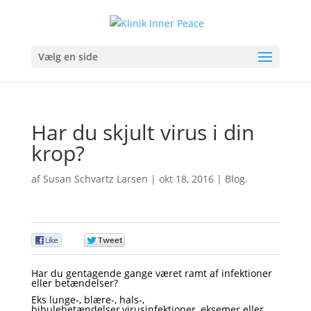
Vælg en side
Har du skjult virus i din
krop?
af
Susan Schvartz Larsen
|
okt 18, 2016
|
Blog.
0
0
Har du gentagende gange været ramt af infektioner
eller betændelser?
Eks lunge-, blære-, hals-,
bihulebetændelser,virusinfektioner, eksemer eller