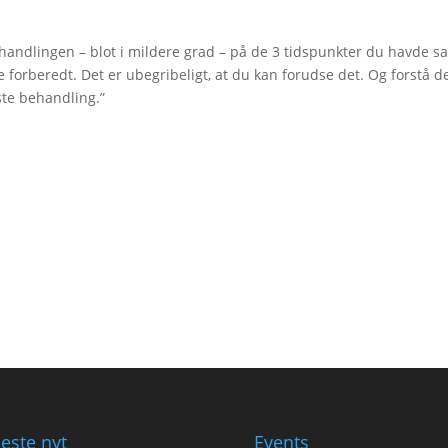
andlingen – blot i mildere grad – på de 3 tidspunkter du havde sa
e forberedt. Det er ubegribeligt, at du kan forudse det. Og forstå de
æste behandling.”
este nyt
Events