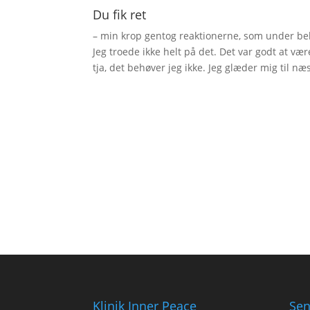
Du fik ret
– min krop gentog reaktionerne, som under beh
Jeg troede ikke helt på det. Det var godt at vær
tja, det behøver jeg ikke. Jeg glæder mig til n
Klinik Inner Peace
Sen