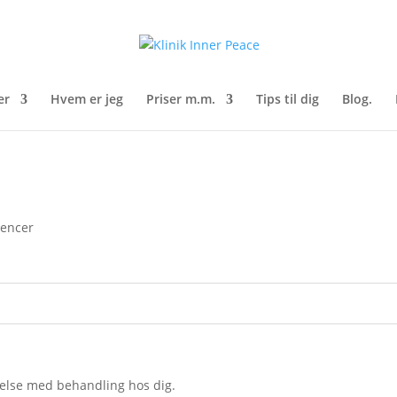
er
Hvem er jeg
Priser m.m.
Tips til dig
Blog.
rencer
evelse med behandling hos dig.