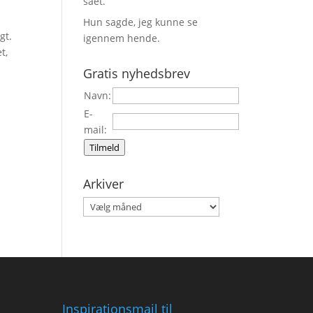
sået.
Hun sagde, jeg kunne se
gt.
igennem hende.
t,
Gratis nyhedsbrev
Navn:
E-
mail:
Tilmeld
Arkiver
Arkiver
Inspirationsmail til