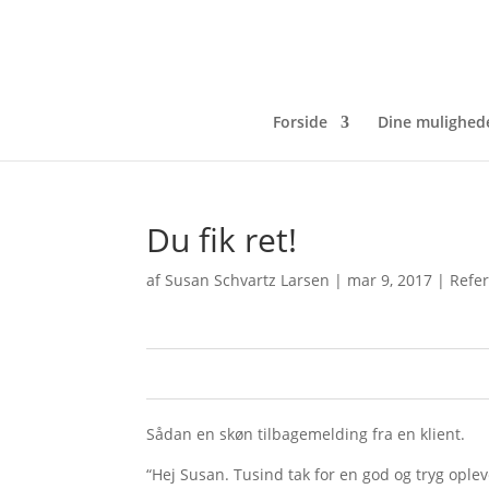
Forside
Dine mulighed
Du fik ret!
af
Susan Schvartz Larsen
|
mar 9, 2017
|
Refe
0
0
Sådan en skøn tilbagemelding fra en klient.
“Hej Susan. Tusind tak for en god og tryg opl