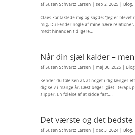
af
Susan Schvartz Larsen
|
sep 2, 2025
|
Blog.
Claes kontaktede mig og sagde: “Jeg er blevet råd
mig. Du kender nogle af mine nære relationer, d
mødt hinanden tidligere...
Når din sjæl kalder – men
af
Susan Schvartz Larsen
|
maj 30, 2025
|
Blog
Kender du følelsen af, at noget i dig længes e
dig selv i mange år. Læst bøger, gået i terapi, 
slipper. En følelse af at sidde fast....
Det værste og det bedste
af
Susan Schvartz Larsen
|
dec 3, 2024
|
Blog.