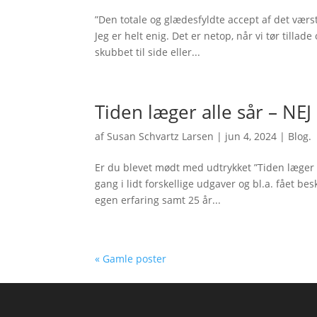
”Den totale og glædesfyldte accept af det værst
Jeg er helt enig. Det er netop, når vi tør tillad
skubbet til side eller...
Tiden læger alle sår – NE
af
Susan Schvartz Larsen
|
jun 4, 2024
|
Blog.
Er du blevet mødt med udtrykket ”Tiden læger al
gang i lidt forskellige udgaver og bl.a. fået be
egen erfaring samt 25 år...
« Gamle poster