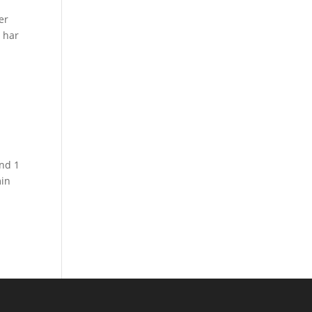
er
i har
end 1
min