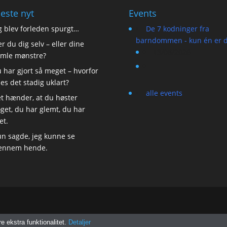
este nyt
Events
g blev forleden spurgt…
De 7 kodninger fra
barndommen - kun én er d
r du dig selv – eller dine
13/08/2026
mle mønstre?
 har gjort så meget – hvorfor
les det stadig uklart?
alle events
t hænder, at du høster
get, du har glemt, du har
et.
n sagde, jeg kunne se
ennem hende.
re ekstra funktionalitet.
Detaljer