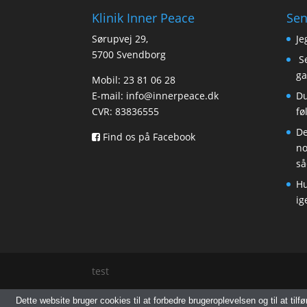
Klinik Inner Peace
Sen
Sørupvej 29,
Je
5700 Svendborg
Se
ga
Mobil: 23 81 06 28
E-mail:
info@innerpeace.dk
Du
CVR: 83836555
fø
De
Find os på Facebook
no
så
Hu
ig
test
Dette website bruger cookies til at forbedre brugeroplevelsen og til at tilfø