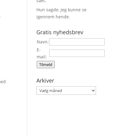
sået.
Hun sagde, jeg kunne se
igennem hende.
r
Gratis nyhedsbrev
Navn:
E-
mail:
Tilmeld
Arkiver
med
Arkiver