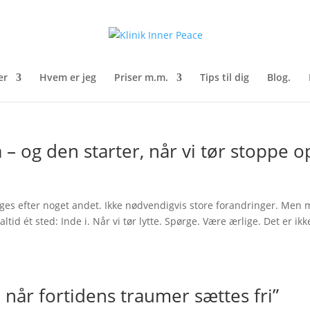
er
Hvem er jeg
Priser m.m.
Tips til dig
Blog.
 – og den starter, når vi tør stoppe o
nges efter noget andet. Ikke nødvendigvis store forandringer. Men 
ltid ét sted: Inde i. Når vi tør lytte. Spørge. Være ærlige. Det er ikk
– når fortidens traumer sættes fri”