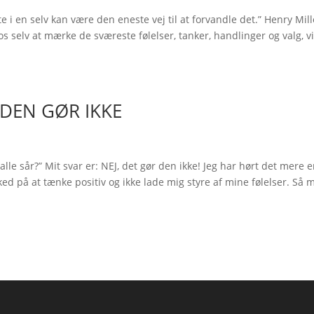
e i en selv kan være den eneste vej til at forvandle det.” Henry Mill
e os selv at mærke de sværeste følelser, tanker, handlinger og valg, v
J DEN GØR IKKE
le sår?” Mit svar er: NEJ, det gør den ikke! Jeg har hørt det mere 
sked på at tænke positiv og ikke lade mig styre af mine følelser. Så 