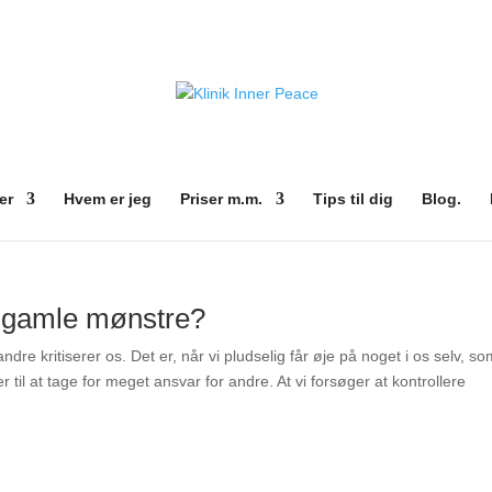
er
Hvem er jeg
Priser m.m.
Tips til dig
Blog.
ne gamle mønstre?
andre kritiserer os. Det er, når vi pludselig får øje på noget i os selv, so
 til at tage for meget ansvar for andre. At vi forsøger at kontrollere