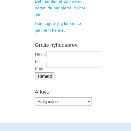
Det hænder, at du høster
noget, du har glemt, du har
sået.
Hun sagde, jeg kunne se
igennem hende.
Gratis nyhedsbrev
Navn:
E-
mail:
Tilmeld
Arkiver
Arkiver