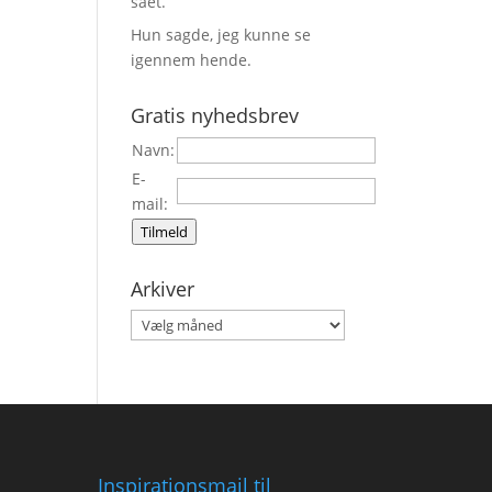
sået.
Hun sagde, jeg kunne se
igennem hende.
Gratis nyhedsbrev
Navn:
E-
mail:
Tilmeld
Arkiver
Arkiver
Inspirationsmail til