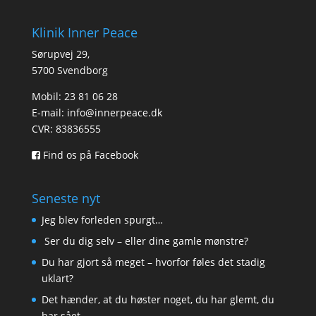
Klinik Inner Peace
Sørupvej 29,
5700 Svendborg
Mobil: 23 81 06 28
E-mail:
info@innerpeace.dk
CVR: 83836555
Find os på Facebook
Seneste nyt
Jeg blev forleden spurgt…
Ser du dig selv – eller dine gamle mønstre?
Du har gjort så meget – hvorfor føles det stadig
uklart?
Det hænder, at du høster noget, du har glemt, du
har sået.