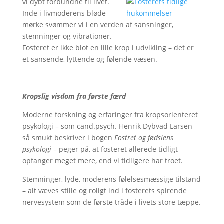
vi dybt forbundne til livet.
Inde i livmoderens bløde
mørke svømmer vi i en verden af sansninger,
stemninger og vibrationer.
Fosteret er ikke blot en lille krop i udvikling – det er
et sansende, lyttende og følende væsen.
Kropslig visdom fra første færd
Moderne forskning og erfaringer fra kropsorienteret
psykologi – som cand.psych. Henrik Dybvad Larsen
så smukt beskriver i bogen
Fostret og fødslens
psykologi
– peger på, at fosteret allerede tidligt
opfanger meget mere, end vi tidligere har troet.
Stemninger, lyde, moderens følelsesmæssige tilstand
– alt væves stille og roligt ind i fosterets spirende
nervesystem som de første tråde i livets store tæppe.