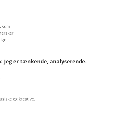
n, som
hersker
lige
: Jeg er tænkende, analyserende.
.
siske og kreative.