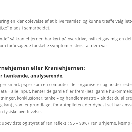
g en klar oplevelse af at blive ”samlet” og kunne træffe valg lett
gtige” plads i samarbejdet.
nde” så kraniehjernen har kørt på overdrive, hvilket gav mig en del
 som forårsagede forskelle symptomer størst af dem var
rnehjernen eller Kraniehjernen:
er tænkende, analyserende.
eg er smart, jeg er som en computer, der organiserer og holder rede
data – alle input, henter de gamle filer frem (læs: gamle hukommels
tninger, konklusioner, tanke – og handlemønstre – alt det du aller
g kan) , som er grundlaget for Autopiloten, der dybest set har ansv
in fysiske overlevelse.
ubevidste og styret af ren refleks ( 95 – 98%), ren urhjerne, kæmp 