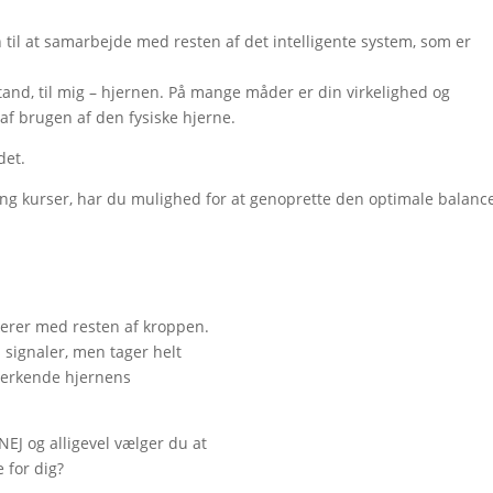
n til at samarbejde med resten af det intelligente system, som er
tand, til mig – hjernen. På mange måder er din virkelighed og
 brugen af den fysiske hjerne.
det.
g kurser, har du mulighed for at genoprette den optimale balanc
kerer med resten af kroppen.
 signaler, men tager helt
derkende hjernens
NEJ og alligevel vælger du at
e for dig?