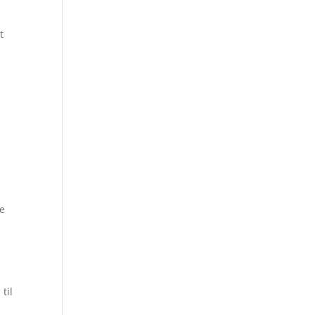
t
ce
til