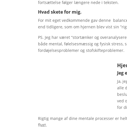
fortsættelse følger længere nede i teksten.
Hvad skete for mig.
For mit eget vedkommende gav denne balancerin
end tidligere, som om hjernen blev vist sin ”ri
PS. Jeg har været “stortænker og overanalysere
både mental, følelsesmæssig og fysisk stress,
fordøjelsesproblemer og stofskifteproblemer.
Hje
Jeg 
Ja, j
alle 
beslu
ved o
for d
Rigtig mange af dine mentale processer er helt 
flygt.