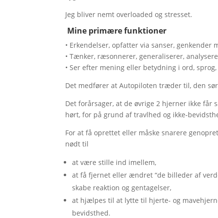
Jeg bliver nemt overloaded og stresset.
Mine primære funktioner
• Erkendelser, opfatter via sanser, genkender m
• Tænker, ræsonnerer, generaliserer, analyserer
• Ser efter mening eller betydning i ord, sprog,
Det medfører at Autopiloten træder til, den sørg
Det forårsager, at de øvrige 2 hjerner ikke får 
hørt, for på grund af travlhed og ikke-bevidsthe
For at få oprettet eller måske snarere genopre
nødt til
at være stille ind imellem,
at få fjernet eller ændret “de billeder af ver
skabe reaktion og gentagelser,
at hjælpes til at lytte til hjerte- og mavehje
bevidsthed.