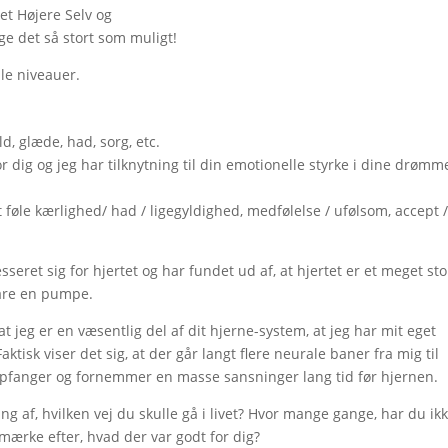
Det Højere Selv og
ge det så stort som muligt!
le niveauer.
d, glæde, had, sorg, etc.
or dig og jeg har tilknytning til din emotionelle styrke i dine drømm
t føle kærlighed/ had / ligegyldighed, medfølelse / ufølsom, accept 
seret sig for hjertet og har fundet ud af, at hjertet er et meget sto
bare en pumpe.
t jeg er en væsentlig del af dit hjerne-system, at jeg har mit eget
tisk viser det sig, at der går langt flere neurale baner fra mig til
 opfanger og fornemmer en masse sansninger lang tid før hjernen.
ing af, hvilken vej du skulle gå i livet? Hvor mange gange, har du ik
ærke efter, hvad der var godt for dig?