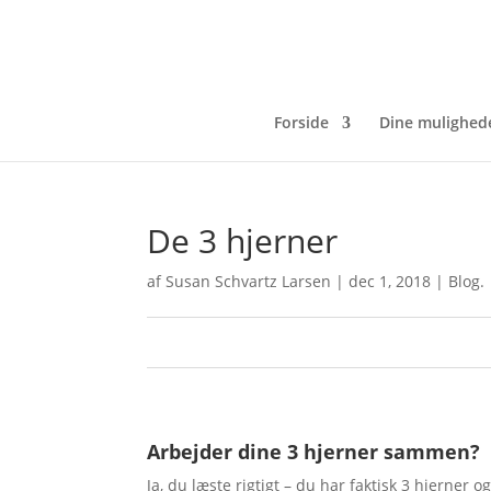
Forside
Dine mulighed
De 3 hjerner
af
Susan Schvartz Larsen
|
dec 1, 2018
|
Blog.
0
0
Arbejder dine 3 hjerner sammen?
Ja, du læste rigtigt – du har faktisk 3 hjerner o