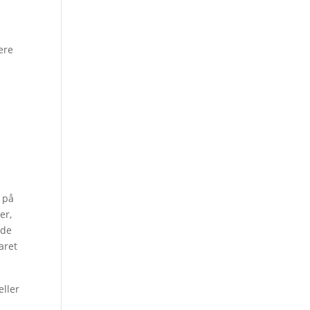
ere
 på
er,
ede
aret
eller