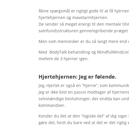
Åbne spørgsmål er rigtigt gode til at få hjerne
hjertehjernen og mavetarmhjernen.
De sender så meget energi til den mentale tils
samfundsstrukturen gennemgribende præget af
Men som mennesker er du så langt mere end 
Med BodyTalk behandling og MindfulMindLivin
mellem de 3 hjerner igen.
Hjertehjernen:
Jeg er følende.
Jeg, Hjertet er også en ”hjerne”, som kommuni
Jeg er ikke blot en passiv modtager af hjernens
selvstændige beslutninger, der endda kan un
kommandoer.
Kender du det at den “logiske del” af dig siger 
gøre det, fordi du bare ved at det er det rigtig 