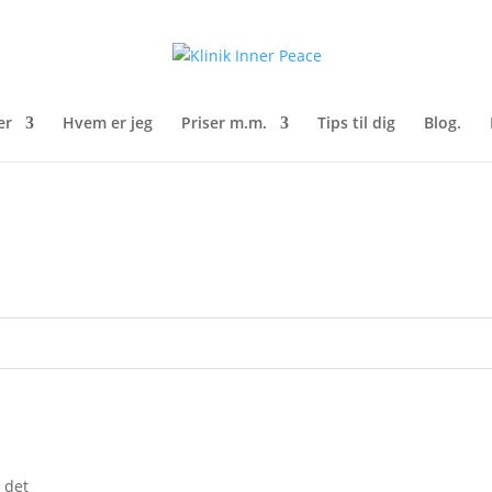
er
Hvem er jeg
Priser m.m.
Tips til dig
Blog.
g det