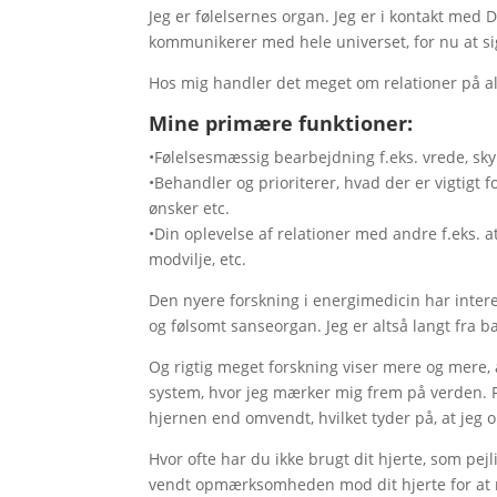
Jeg er følelsernes organ. Jeg er i kontakt med 
kommunikerer med hele universet, for nu at si
Hos mig handler det meget om relationer på al
Mine primære funktioner:
•Følelsesmæssig bearbejdning f.eks. vrede, skyl
•Behandler og prioriterer, hvad der er vigtigt f
ønsker etc.
•Din oplevelse af relationer med andre f.eks. a
modvilje, etc.
Den nyere forskning i energimedicin har interes
og følsomt sanseorgan. Jeg er altså langt fra 
Og rigtig meget forskning viser mere og mere, a
system, hvor jeg mærker mig frem på verden. Fak
hjernen end omvendt, hvilket tyder på, at jeg
Hvor ofte har du ikke brugt dit hjerte, som pejl
vendt opmærksomheden mod dit hjerte for at m