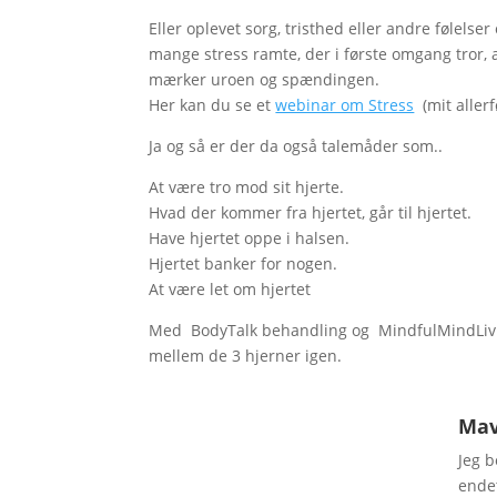
Eller oplevet sorg, tristhed eller andre følelse
mange stress ramte, der i første omgang tror, a
mærker uroen og spændingen.
Her kan du se et
webinar om Stress
(mit allerf
Ja og så er der da også talemåder som..
At være tro mod sit hjerte.
Hvad der kommer fra hjertet, går til hjertet.
Have hjertet oppe i halsen.
Hjertet banker for nogen.
At være let om hjertet
Med BodyTalk behandling og MindfulMindLivin
mellem de 3 hjerner igen.
Mav
Jeg b
ende