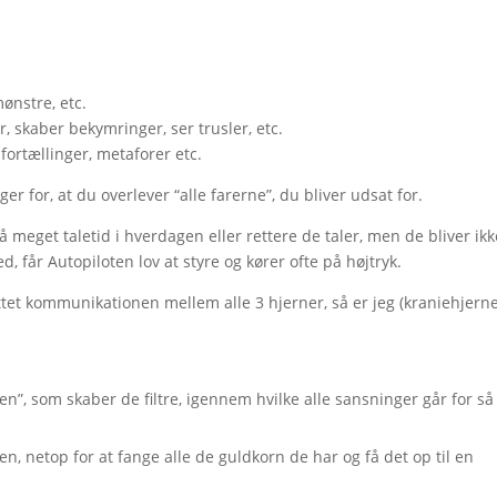
ønstre, etc.
, skaber bekymringer, ser trusler, etc.
 fortællinger, metaforer etc.
er for, at du overlever “alle farerne”, du bliver udsat for.
så meget taletid i hverdagen eller rettere de taler, men de bliver ikk
d, får Autopiloten lov at styre og kører ofte på højtryk.
ttet kommunikationen mellem alle 3 hjerner, så er jeg (kraniehjern
den”, som skaber de filtre, igennem hvilke alle sansninger går for så
rnen, netop for at fange alle de guldkorn de har og få det op til en