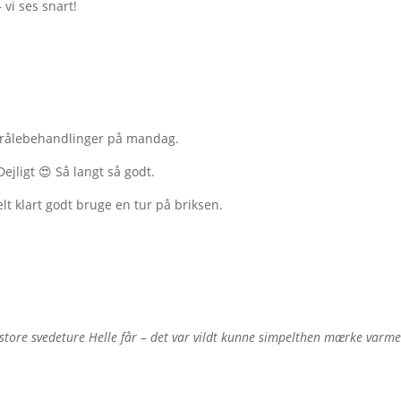
vi ses snart!
 strålebehandlinger på mandag.
ejligt 😍 Så langt så godt.
lt klart godt bruge en tur på briksen.
e store svedeture Helle får – det var vildt kunne simpelthen mærke varm