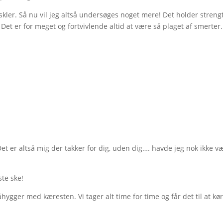
kler. Så nu vil jeg altså undersøges noget mere! Det holder strengt
Det er for meget og fortvivlende altid at være så plaget af smerter.
et er altså mig der takker for dig, uden dig…. havde jeg nok ikke v
ste ske!
ygger med kæresten. Vi tager alt time for time og får det til at kø