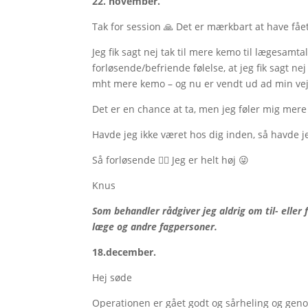
22. november.
Tak for session 🙏 Det er mærkbart at have fået
Jeg fik sagt nej tak til mere kemo til lægesamta
forløsende/befriende følelse, at jeg fik sagt ne
mht mere kemo – og nu er vendt ud ad min vej 
Det er en chance at ta, men jeg føler mig mere
Havde jeg ikke været hos dig inden, så havde j
Så forløsende 🤸‍♀️ Jeg er helt høj 😜
Knus
Som behandler rådgiver jeg aldrig om til- eller
læge og andre fagpersoner.
18.december.
Hej søde
Operationen er gået godt og sårheling og gen