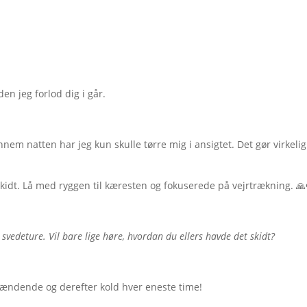

en jeg forlod dig i går.
nem natten har jeg kun skulle tørre mig i ansigtet. Det gør virkeli
 skidt. Lå med ryggen til kæresten og fokuserede på vejrtrækning. 🙏
 svedeture. Vil bare lige høre, hvordan du ellers havde det skidt?
 brændende og derefter kold hver eneste time!