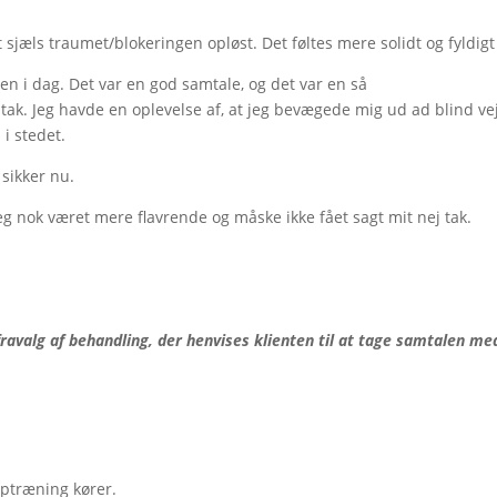
 sjæls traumet/blokeringen opløst. Det føltes mere solidt og fyldigt
len i dag. Det var en god samtale, og det var en så
j tak. Jeg havde en oplevelse af, at jeg bevægede mig ud ad blind ve
i stedet.
 sikker nu.
eg nok været mere flavrende og måske ikke fået sagt mit nej tak.
 fravalg af behandling, der henvises klienten til at tage samtalen me
optræning kører.