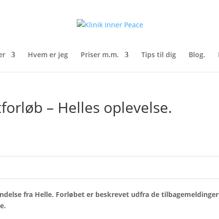
er
Hvem er jeg
Priser m.m.
Tips til dig
Blog.
forløb – Helles oplevelse.
.
delse fra Helle. Forløbet er beskrevet udfra de tilbagemeldinger
e.