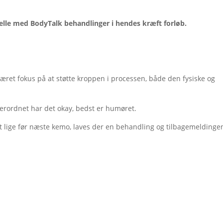
Helle med BodyTalk behandlinger i hendes kræft forløb.
ret fokus på at støtte kroppen i processen, både den fysiske og
overordnet har det okay, bedst er humøret.
 at lige før næste kemo, laves der en behandling og tilbagemeldinge