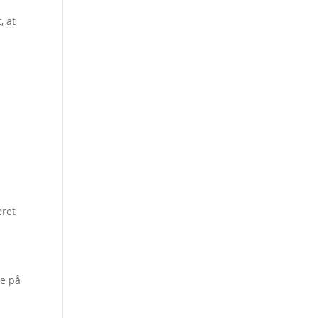
, at
æret
re på