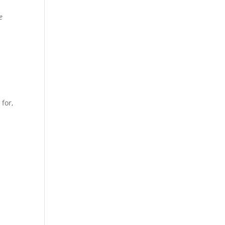
e
for,