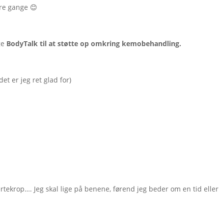
dre gange 😊
!
uge
BodyTalk til at støtte op omkring kemobehandling.
et er jeg ret glad for)
ertekrop…. Jeg skal lige på benene, førend jeg beder om en tid eller