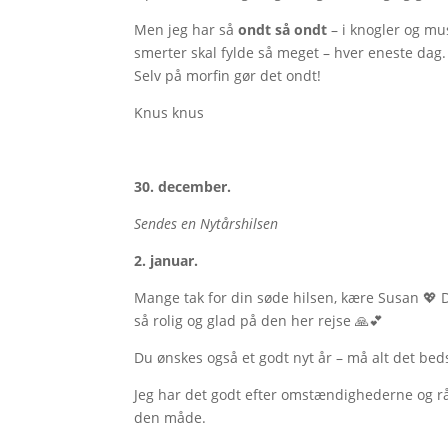
Men jeg har så
ondt så ondt
– i knogler og mus
smerter skal fylde så meget – hver eneste dag. 
Selv på morfin gør det ondt!
Knus knus
30. december.
Sendes en Nytårshilsen
2. januar.
Mange tak for din søde hilsen, kære Susan 💖 D
så rolig og glad på den her rejse 🙏💕
Du ønskes også et godt nyt år – må alt det bed
Jeg har det godt efter omstændighederne og råh
den måde.