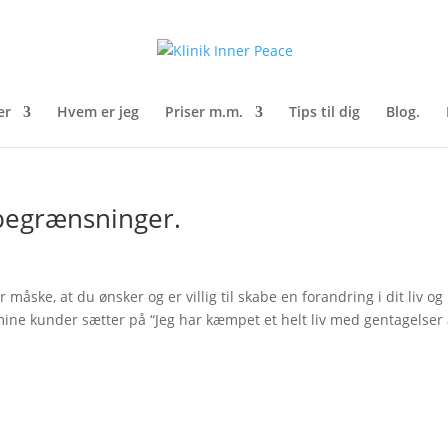
er
Hvem er jeg
Priser m.m.
Tips til dig
Blog.
 begrænsninger.
er måske, at du ønsker og er villig til skabe en forandring i dit liv og
d mine kunder sætter på “Jeg har kæmpet et helt liv med gentagelser 