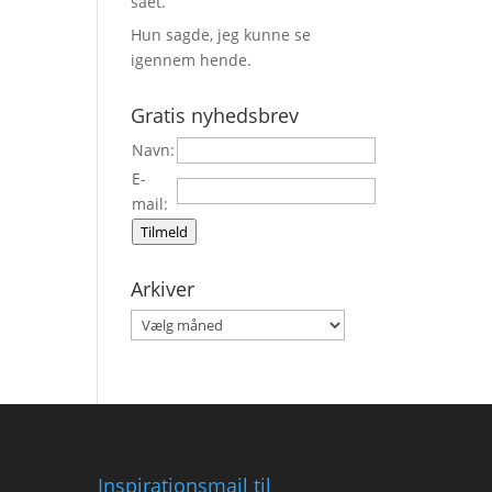
sået.
Hun sagde, jeg kunne se
igennem hende.
Gratis nyhedsbrev
Navn:
E-
mail:
Tilmeld
Arkiver
Arkiver
Inspirationsmail til