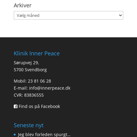
Arkiver
Arkiver
Klinik Inner Peace
Sørupvej 29,
5700 Svendborg
Mobil: 23 81 06 28
E-mail:
info@innerpeace.dk
CVR: 83836555
Find os på Facebook
Seneste nyt
Jeg blev forleden spurgt…