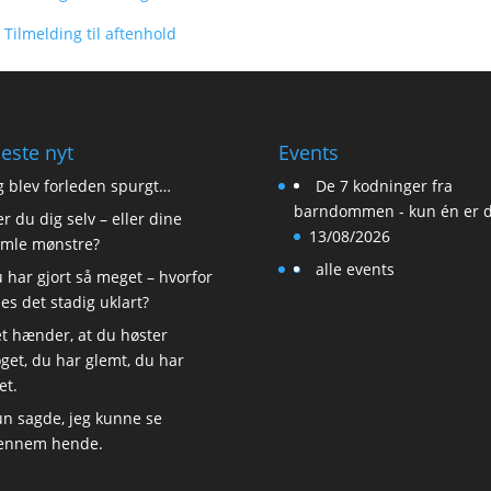
Tilmelding til aftenhold
este nyt
Events
g blev forleden spurgt…
De 7 kodninger fra
barndommen - kun én er d
r du dig selv – eller dine
13/08/2026
mle mønstre?
alle events
 har gjort så meget – hvorfor
les det stadig uklart?
t hænder, at du høster
get, du har glemt, du har
et.
n sagde, jeg kunne se
ennem hende.