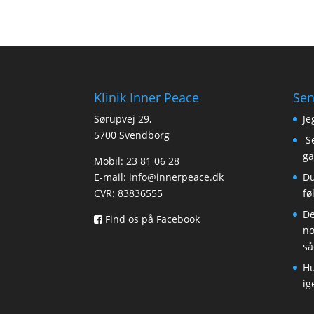
Klinik Inner Peace
Sen
Sørupvej 29,
Je
5700 Svendborg
Se
ga
Mobil: 23 81 06 28
E-mail:
info@innerpeace.dk
Du
CVR: 83836555
fø
De
Find os på Facebook
no
så
Hu
ig