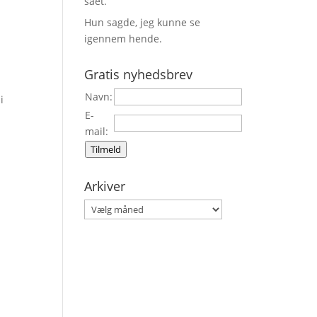
sået.
Hun sagde, jeg kunne se
igennem hende.
Gratis nyhedsbrev
Navn:
i
E-
mail:
Tilmeld
Arkiver
Arkiver