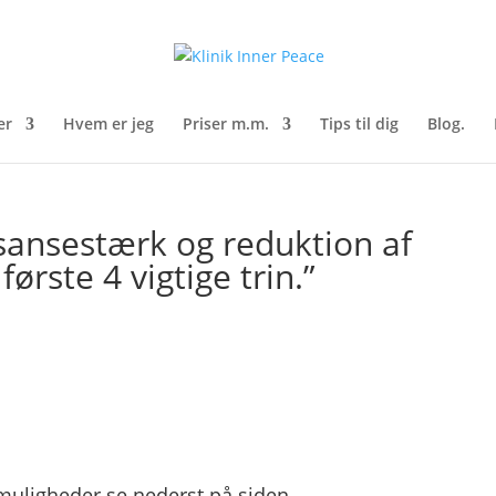
er
Hvem er jeg
Priser m.m.
Tips til dig
Blog.
l sansestærk og reduktion af
rste 4 vigtige trin.”
 muligheder se nederst på siden