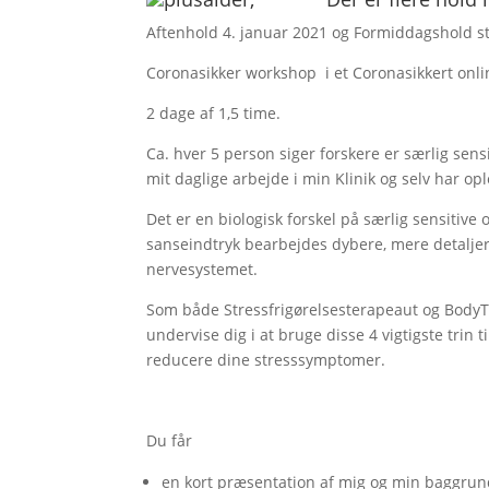
Aftenhold 4. januar 2021 og Formiddagshold st
Coronasikker workshop i et Coronasikkert onli
2 dage af 1,5 time.
Ca. hver 5 person siger forskere er særlig sensi
mit daglige arbejde i min Klinik og selv har o
Det er en biologisk forskel på særlig sensitive
sanseindtryk bearbejdes dybere, mere detaljeret
nervesystemet.
Som både Stressfrigørelsesterapeaut og BodyT
undervise dig i at bruge disse 4 vigtigste trin t
reducere dine stresssymptomer.
Du får
en kort præsentation af mig og min baggrund 