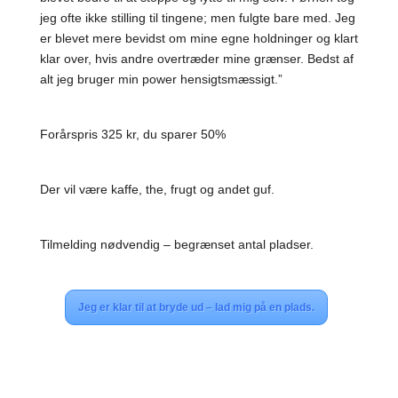
jeg ofte ikke stilling til tingene; men fulgte bare med. Jeg
er blevet mere bevidst om mine egne holdninger og klart
klar over, hvis andre overtræder mine grænser. Bedst af
alt jeg bruger min power hensigtsmæssigt.”
Forårspris 325 kr, du sparer 50%
Der vil være kaffe, the, frugt og andet guf.
Tilmelding nødvendig – begrænset antal pladser.
Jeg er klar til at bryde ud – lad mig på en plads.