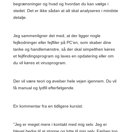
begrænsninger og hvad og hvordan du kan vælge i
stedet. Det er ikke sådan at alt skal analyseres i mindste
detalje.
Jeg sammenligner det med, at der ligger nogle
fejlkodninger eller fejlfiler på PC’en, som skaber dine
tanke og handlemønstre, så der skal simpelthen køres
et fejlfindingsprogram og laves en opdatering eller om
du vil køres et virusprogram.
Der vil være teori og øvelser hele vejen igennem. Du vil
få manual og lydfil efterfølgende.
En kommentar fra en tidligere kursist:
”Jeg er meget mere i kontakt med mig selv. Jeg er
blevet bedre til at stoppe og lytte til mig selv. Førhen tog