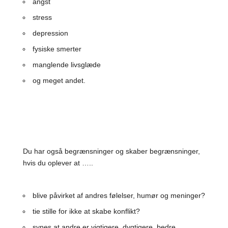
angst
stress
depression
fysiske smerter
manglende livsglæde
og meget andet.
Du har også begrænsninger og skaber begrænsninger,
hvis du oplever at …..
blive påvirket af andres følelser, humør og meninger?
tie stille for ikke at skabe konflikt?
synes at andre er vigtigere, dygtigere, bedre,