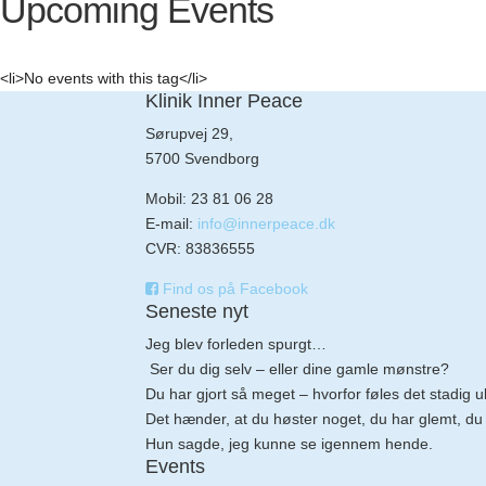
Upcoming Events
<li>No events with this tag</li>
Klinik Inner Peace
Sørupvej 29,
5700 Svendborg
Mobil: 23 81 06 28
E-mail:
info@innerpeace.dk
CVR: 83836555
Find os på Facebook
Seneste nyt
Jeg blev forleden spurgt…
Ser du dig selv – eller dine gamle mønstre?
Du har gjort så meget – hvorfor føles det stadig u
Det hænder, at du høster noget, du har glemt, du 
Hun sagde, jeg kunne se igennem hende.
Events