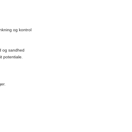
nkning og kontrol
ed og sandhed
t potentiale.
ger.