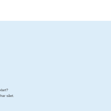
klart?
har sået.