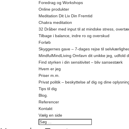
Foredrag og Workshops
Online produkter
Meditation Dit Liv Din Fremtid
Chakra meditation
32 Dråber med input til at mindske stress, overtæ
Tilbage i balance, indre ro og overskud
Forløb
Skyggernes gave – 7-dages rejse til selvkærligh
MindfulMindLiving Omfavn dit unikke jeg, udfold di
Find styrken i din sensitivitet – bliv sansestærk
Hvem er jeg
Priser m.m.
Privat politik – beskyttelse af dig og dine oplysnin
Tips til dig
Blog.
Referencer
Kontakt
Vælg en side