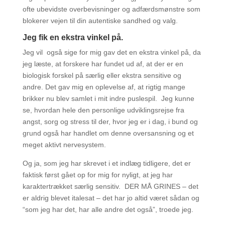
ofte ubevidste overbevisninger og adfærdsmønstre som
blokerer vejen til din autentiske sandhed og valg.
Jeg fik en ekstra vinkel på.
Jeg vil også sige for mig gav det en ekstra vinkel på, da
jeg læste, at forskere har fundet ud af, at der er en
biologisk forskel på særlig eller ekstra sensitive og
andre. Det gav mig en oplevelse af, at rigtig mange
brikker nu blev samlet i mit indre puslespil. Jeg kunne
se, hvordan hele den personlige udviklingsrejse fra
angst, sorg og stress til der, hvor jeg er i dag, i bund og
grund også har handlet om denne oversansning og et
meget aktivt nervesystem.
Og ja, som jeg har skrevet i et indlæg tidligere, det er
faktisk først gået op for mig for nyligt, at jeg har
karaktertrækket særlig sensitiv. DER MÅ GRINES – det
er aldrig blevet italesat – det har jo altid været sådan og
“som jeg har det, har alle andre det også”, troede jeg.