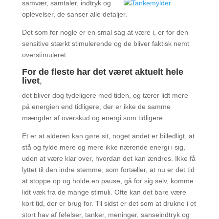
samvær, samtaler, indtryk og
oplevelser, de sanser alle detaljer.
Det som for nogle er en smal sag at være i, er for den
sensitive stærkt stimulerende og de bliver faktisk nemt
overstimuleret.
For de fleste har det været aktuelt hele
livet
,
det bliver dog tydeligere med tiden, og tærer lidt mere
på energien end tidligere, der er ikke de samme
mængder af overskud og energi som tidligere.
Et er at alderen kan gøre sit, noget andet er billedligt, at
stå og fylde mere og mere ikke nærende energi i sig,
uden at være klar over, hvordan det kan ændres. Ikke få
lyttet til den indre stemme, som fortæller, at nu er det tid
at stoppe op og holde en pause, gå for sig selv, komme
lidt væk fra de mange stimuli. Ofte kan det bare være
kort tid, der er brug for. Til sidst er det som at drukne i et
stort hav af følelser, tanker, meninger, sanseindtryk og