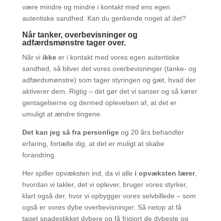
være mindre og mindre i kontakt med ens egen
autentiske sandhed. Kan du genkende noget af det?
Når tanker, overbevisninger og
adfærdsmønstre tager over.
Når vi
ikke
er i kontakt med vores egen autentiske
sandhed, så bliver det vores overbevisninger (tanke- og
adfærdsmønstre) som tager styringen og gæt, hvad der
aktiverer dem. Rigtig – det gør det vi sanser og så kører
gentagelserne og dermed oplevelsen af, at det er
umuligt at ændre tingene.
Det kan jeg så fra personlige
og 20 års behandler
erfaring, fortælle dig, at det er muligt at skabe
forandring.
Her spiller opvæksten ind, da vi alle
i opvæksten lærer
,
hvordan vi takler, det vi oplever, bruger vores styrker,
klart også der, hvor vi opbygger vores selvbillede – som
også er vores dybe overbevisninger. Så netop at få
taget spadestikket dybere og få frigjort de dybeste og