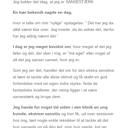
Jeg kalder det idag, at jeg er SANSESTÆRK.
En kær bekendt sagde en dag,
hvor vi talte om min “nylige” opdagelse: ” Det har jeg da
altid været klar over. Jeg troede ,da du vidste det, derfor
har jeg aldrig nævnt det.”
I dag er jeg meget bevidst om
, hvor meget af det jeg
føler og det, der sker i mig, er ”mit eget” eller noget af
alt det jeg sanser uanset, hvor jeg er.
Som jeg ser det, handler det om for den ekstra sensitive
at lære at tackle alle disse stimuli og få skabt en god
forbindelse med sin egen indre styrke, finde de
fantastiske kvaliteter, der netop ligger i at være
sansestærk og bruge dem.
Jeg havde for noget tid siden i min klinik en ung
kvinde, ekstrem sensitiv
og hun fik, ud over sessioner
hos mig, lært nogle enkle teknikker til at tackle alt det
hun sansede og på den led, som hun sagde, lod sig