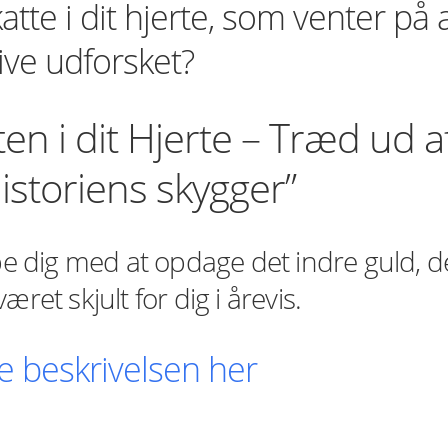
tte i dit hjerte, som venter på 
ive udforsket?
ten i dit Hjerte – Træd ud a
historiens skygger”
lpe dig med at opdage det indre guld, d
ret skjult for dig i årevis.
e beskrivelsen her