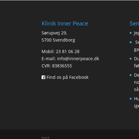
Klinik Inner Peace
Sen
Sørupvej 29,
Je
5700 Svendborg
Se
ga
Mobil: 23 81 06 28
E-mail:
info@innerpeace.dk
Du
CVR: 83836555
fø
De
Find os på Facebook
no
så
Hu
ig
test