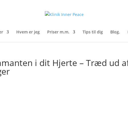
er
Hvem er jeg
Priser m.m.
Tips til dig
Blog.
iamanten i dit Hjerte – Træd ud a
ger