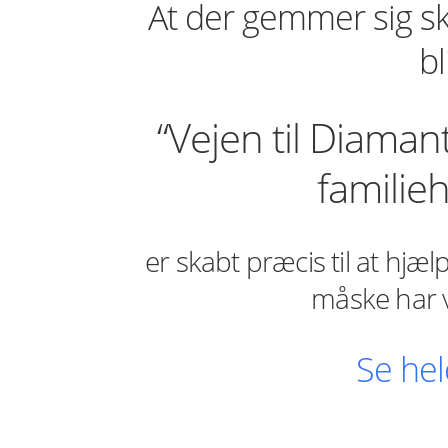
At der gemmer sig ska
bl
“Vejen til Diaman
familie
er skabt præcis til at hjæ
måske har væ
Se hel