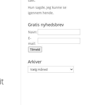
sået.
Hun sagde, jeg kunne se
igennem hende.
Gratis nyhedsbrev
Navn:
E-
mail:
Tilmeld
Arkiver
Arkiver
it