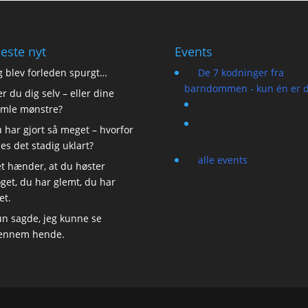
este nyt
Events
g blev forleden spurgt…
De 7 kodninger fra
barndommen - kun én er d
r du dig selv – eller dine
13/08/2026
mle mønstre?
 har gjort så meget – hvorfor
les det stadig uklart?
alle events
t hænder, at du høster
get, du har glemt, du har
et.
n sagde, jeg kunne se
ennem hende.