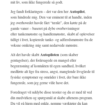
mit liv, som ikke fungerede så godt.
Autopilot
Jeg fandt forklaringen – det var den her
,
som hindrede mig. Den var eminent til at handle, inden
jeg overhovedet havde fået “tænkt”, den kørte på de
gamle vaner – baseret på dybe overbevisninger
eller tankemønstre og handlemønstre,
skabt af oplevelser
tidligt i livet, kopierede tanke- og adfærdsmønstre fra de
voksne omkring mig samt nedarvede mønstre.
Autopiloten
Alt det havde skabt
(som skaber
gentagelser), der forårsagede en mangel eller
begrænsning af kontakten til egen sandhed, hvilket
medførte alt lige fra stress, angst, manglende livsglæde til
fysiske symptomer og områder i livet, der bare ikke
fungerede, som jeg gerne ville have det.
Foredraget vil uddybe disse teorier og du er med til ved
din medvirken og spørgsmål at skabe aftenens program.
Du vil gå hjem med enkle, nemme værktøjer du kan