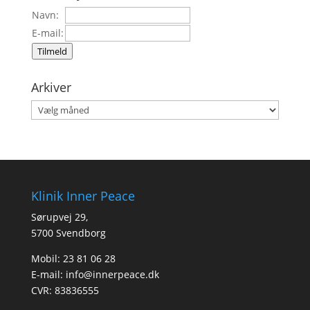
Navn:
E-mail:
Tilmeld
Arkiver
Arkiver
Klinik Inner Peace
Sørupvej 29,
5700 Svendborg
Mobil: 23 81 06 28
E-mail:
info@innerpeace.dk
CVR: 83836555