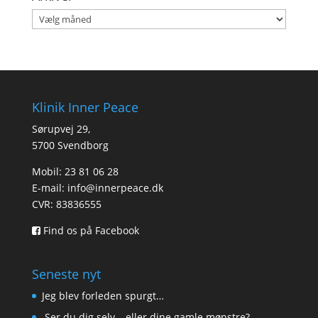
Arkiver
Klinik Inner Peace
Sørupvej 29,
5700 Svendborg
Mobil: 23 81 06 28
E-mail:
info@innerpeace.dk
CVR: 83836555
Find os på Facebook
Seneste nyt
Jeg blev forleden spurgt…
Ser du dig selv – eller dine gamle mønstre?